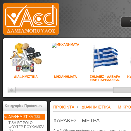
ΔΙΑΦΗΜΙΣΤΙΚΑ
ΜΗΧΑΝΗΜΑΤΑ
ΣΗΜΑΙΕΣ - ΛΑΒΑΡΑ
ΚΥ
ΕΙΔΗ ΠΑΡΕΛΑΣΕΩΣ
Κατηγορίες Προϊόντων
ΠΡΟΪΟΝΤΑ
ΔΙΑΦΗΜΙΣΤΙΚΑ
ΜΙΚΡΟ
ΔΙΑΦΗΜΙΣΤΙΚΑ
(38)
ΧΑΡΑΚΕΣ - ΜΕΤΡΑ
T-SHIRT POLO
ΦΟΥΤΕΡ ΠΟΥΚΑΜΙΣΑ
Δεν βρέθηκαν προϊόντα σε αυτη την κατηγορία