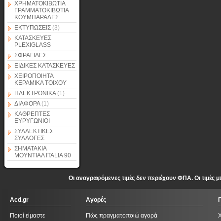
ΧΡΗΜΑΤΟΚΙΒΩΤΙΑ
ΓΡΑΜΜΑΤΟΚΙΒΩΤΙΑ
ΚΟΥΜΠΑΡΑΔΕΣ
ΕΚΤΥΠΩΣΕΙΣ
(3)
ΚΑΤΑΣΚΕΥΕΣ
PLEXIGLASS
ΣΦΡΑΓΙΔΕΣ
ΕΙΔΙΚΕΣ ΚΑΤΑΣΚΕΥΕΣ
ΧΕΙΡΟΠΟΙΗΤΑ
ΚΕΡΑΜΙΚΑ ΤΟΙΧΟΥ
ΗΛΕΚΤΡΟΝΙΚΑ
(1)
ΔΙΑΦΟΡΑ
(1)
ΚΑΘΡΕΠΤΕΣ
ΕΥΡΥΓΩΝΙΟΙ
ΣΥΛΛΕΚΤΙΚΕΣ
ΣΥΛΛΟΓΕΣ
ΣΗΜΑΤΑΚΙΑ
ΜΟΥΝΤΙΑΛ ITALIA 90
Οι αναγραφόμενες τιμές δεν περιέχουν ΦΠΑ. Οι τιμές
Acd.gr
Αγορές
Ποιοί είμαστε
Πώς πραγματοποιώ αγορά