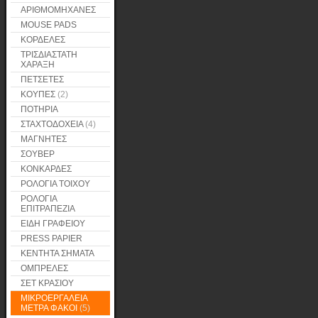
ΑΡΙΘΜΟΜΗΧΑΝΕΣ
MOUSE PADS
ΚΟΡΔΕΛΕΣ
ΤΡΙΣΔΙΑΣΤΑΤΗ
ΧΑΡΑΞΗ
ΠΕΤΣΕΤΕΣ
ΚΟΥΠΕΣ
(2)
ΠΟΤΗΡΙΑ
ΣΤΑΧΤΟΔΟΧΕΙΑ
(4)
ΜΑΓΝΗΤΕΣ
ΣΟΥΒΕΡ
ΚΟΝΚΑΡΔΕΣ
ΡΟΛΟΓΙΑ ΤΟΙΧΟΥ
ΡΟΛΟΓΙΑ
ΕΠΙΤΡΑΠΕΖΙΑ
ΕΙΔΗ ΓΡΑΦΕΙΟΥ
PRESS PAPIER
ΚΕΝΤΗΤΑ ΣΗΜΑΤΑ
ΟΜΠΡΕΛΕΣ
ΣΕΤ ΚΡΑΣΙΟΥ
ΜΙΚΡΟΕΡΓΑΛΕΙΑ
ΜΕΤΡΑ ΦΑΚΟΙ
(5)