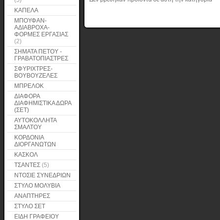
(5)
ΚΑΠΕΛΑ
ΜΠΟΥΦΑΝ-
ΑΔΙΑΒΡΟΧΑ-
ΦΟΡΜΕΣ ΕΡΓΑΣΙΑΣ
(2)
ΣΗΜΑΤΑ ΠΕΤΟΥ -
ΓΡΑΒΑΤΟΠΙΑΣΤΡΕΣ
ΣΦΥΡΙΧΤΡΕΣ-
ΒΟΥΒΟΥΖΕΛΕΣ
ΜΠΡΕΛΟΚ
ΔΙΑΦΟΡΑ
ΔΙΑΦΗΜΙΣΤΙΚΑ ΔΩΡΑ
(ΣΕΤ)
ΑΥΤΟΚΟΛΛΗΤΑ
ΣΜΑΛΤΟΥ
ΚΟΡΔΟΝΙΑ
ΔΙΟΡΓΑΝΩΤΩΝ
ΚΑΣΚΟΛ
ΤΣΑΝΤΕΣ
(5)
ΝΤΟΣΙΕ ΣΥΝΕΔΡΙΩΝ
ΣΤΥΛΟ ΜΟΛΥΒΙΑ
ΑΝΑΠΤΗΡΕΣ
ΣΤΥΛΟ ΣΕΤ
ΕΙΔΗ ΓΡΑΦΕΙΟΥ