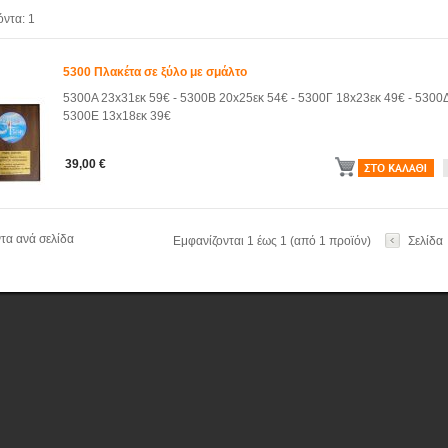
όντα:
1
5300 Πλακέτα σε ξύλο με σμάλτο
5300Α 23x31εκ 59€ - 5300Β 20x25εκ 54€ - 5300Γ 18x23εκ 49€ - 5300Δ
5300Ε 13x18εκ 39€
39,00 €
α ανά σελίδα
Εμφανίζονται 1 έως 1 (από 1 προϊόν)
Σελίδα