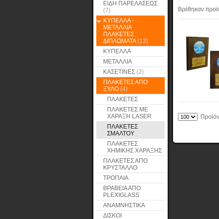
ΕΙΔΗ ΠΑΡΕΛΑΣΕΩΣ
Βρέθηκαν προϊ
(7)
ΚΥΠΕΛΛΑ -
ΜΕΤΑΛΛΙΑ
ΠΛΑΚΕΤΕΣ
ΔΙΠΛΩΜΑΤΑ
(13)
ΚΥΠΕΛΛΑ
ΜΕΤΑΛΛΙΑ
ΚΑΣΕΤΙΝΕΣ
(2)
ΠΛΑΚΕΤΕΣ ΑΠΟ
ΞΥΛΟ
(4)
ΠΛΑΚΕΤΕΣ
ΠΛΑΚΕΤΕΣ ΜΕ
ΧΑΡΑΞΗ LASER
Προϊόντ
ΠΛΑΚΕΤΕΣ
ΣΜΑΛΤΟΥ
ΠΛΑΚΕΤΕΣ
ΧΗΜΙΚΗΣ ΧΑΡΑΞΗΣ
ΠΛΑΚΕΤΕΣ ΑΠΟ
ΚΡΥΣΤΑΛΛΟ
ΤΡΟΠΑΙΑ
ΒΡΑΒΕΙΑ ΑΠΟ
PLEXIGLASS
ΑΝΑΜΝΗΣΤΙΚΑ
ΔΙΣΚΟΙ