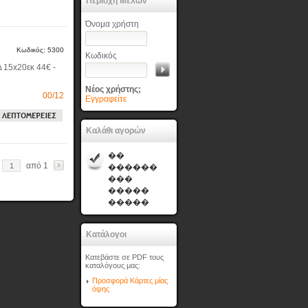
Περιοχή Μελών
Όνομα χρήστη
Κωδικός: 5300
Κωδικός
 15x20εκ 44€ -
Νέος χρήστης;
00/12
Εγγραφείτε
Καλάθι αγορών
��
από 1
������
���
�����
�����
Κατάλογοι
Κατεβάστε σε PDF τους
καταλόγους μας:
Προσφορά Κάρτες μίας
όψης