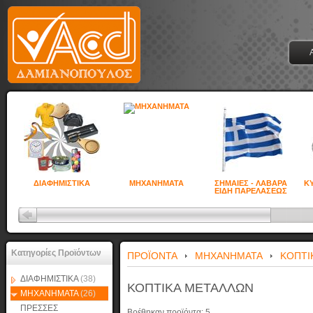
ΔΙΑΦΗΜΙΣΤΙΚΑ
ΜΗΧΑΝΗΜΑΤΑ
ΣΗΜΑΙΕΣ - ΛΑΒΑΡΑ
ΚΥ
ΕΙΔΗ ΠΑΡΕΛΑΣΕΩΣ
Κατηγορίες Προϊόντων
ΠΡΟΪΟΝΤΑ
ΜΗΧΑΝΗΜΑΤΑ
ΚΟΠΤΙ
ΔΙΑΦΗΜΙΣΤΙΚΑ
(38)
ΚΟΠΤΙΚΑ ΜΕΤΑΛΛΩΝ
ΜΗΧΑΝΗΜΑΤΑ
(26)
ΠΡΕΣΣΕΣ
Βρέθηκαν προϊόντα:
5