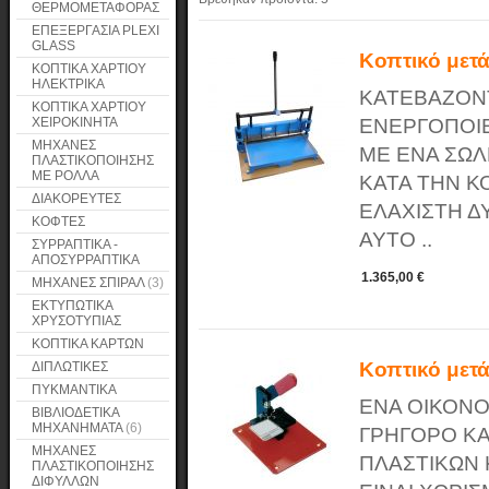
ΘΕΡΜΟΜΕΤΑΦΟΡΑΣ
ΕΠΕΞΕΡΓΑΣΙΑ PLEXI
GLASS
Κοπτικό μετ
ΚΟΠΤΙΚΑ ΧΑΡΤΙΟΥ
ΗΛΕΚΤΡΙΚΑ
ΚΑΤΕΒΑΖΟΝ
ΚΟΠΤΙΚΑ ΧΑΡΤΙΟΥ
ΧΕΙΡΟΚΙΝΗΤΑ
ΕΝΕΡΓΟΠΟΙΕ
ΜΗΧΑΝΕΣ
ΜΕ ΕΝΑ ΣΩΛ
ΠΛΑΣΤΙΚΟΠΟΙΗΣΗΣ
ΜΕ ΡΟΛΛΑ
ΚΑΤΑ ΤΗΝ ΚΟ
ΔΙΑΚΟΡΕΥΤΕΣ
ΕΛΑΧΙΣΤΗ Δ
ΚΟΦΤΕΣ
ΑΥΤΟ ..
ΣΥΡΡΑΠΤΙΚΑ -
ΑΠΟΣΥΡΡΑΠΤΙΚΑ
1.365,00 €
ΜΗΧΑΝΕΣ ΣΠΙΡΑΛ
(3)
ΕΚΤΥΠΩΤΙΚΑ
ΧΡΥΣΟΤΥΠΙΑΣ
ΚΟΠΤΙΚΑ ΚΑΡΤΩΝ
Κοπτικό μετ
ΔΙΠΛΩΤΙΚΕΣ
ΠΥΚΜΑΝΤΙΚΑ
ΕΝΑ ΟΙΚΟΝΟ
ΒΙΒΛΙΟΔΕΤΙΚΑ
ΜΗΧΑΝΗΜΑΤΑ
(6)
ΓΡΗΓΟΡΟ ΚΑ
ΜΗΧΑΝΕΣ
ΠΛΑΣΤΙΚΩΝ 
ΠΛΑΣΤΙΚΟΠΟΙΗΣΗΣ
ΔΙΦΥΛΛΩΝ