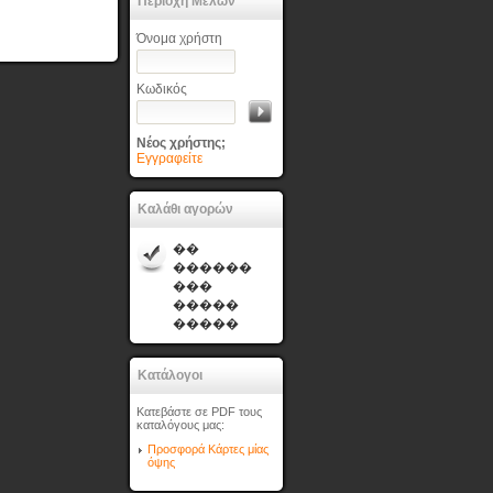
Περιοχή Μελών
Όνομα χρήστη
Κωδικός
Νέος χρήστης;
Εγγραφείτε
Καλάθι αγορών
��
������
���
�����
�����
Κατάλογοι
Κατεβάστε σε PDF τους
καταλόγους μας:
Προσφορά Κάρτες μίας
όψης