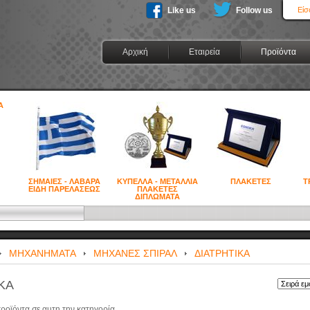
Like us
Follow us
Είσ
Αρχική
Εταιρεία
Προϊόντα
ΣΗΜΑΙΕΣ - ΛΑΒΑΡΑ
ΚΥΠΕΛΛΑ - ΜΕΤΑΛΛΙΑ
ΠΛΑΚΕΤΕΣ
Τ
ΕΙΔΗ ΠΑΡΕΛΑΣΕΩΣ
ΠΛΑΚΕΤΕΣ
ΔΙΠΛΩΜΑΤΑ
ΜΗΧΑΝΗΜΑΤΑ
ΜΗΧΑΝΕΣ ΣΠΙΡΑΛ
ΔΙΑΤΡΗΤΙΚΑ
ΚΑ
ροϊόντα σε αυτη την κατηγορία