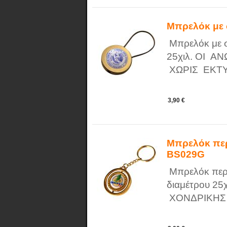
Μπρελόκ με
Μπρελόκ με σ
25χιλ. ΟΙ 
ΧΩΡΙΣ ΕΚΤ
3,90 €
Μπρελόκ πε
BS029G
Μπρελόκ περι
διαμέτρου 2
ΧΟΝΔΡΙΚΗΣ