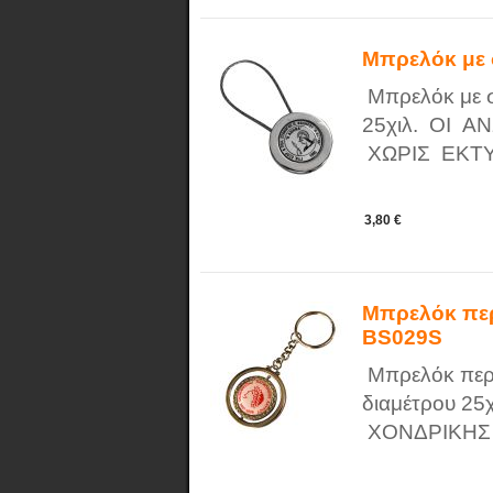
Μπρελόκ με
Μπρελόκ με σ
25χιλ. ΟΙ 
ΧΩΡΙΣ ΕΚΤ
3,80 €
Μπρελόκ πε
BS029S
Μπρελόκ περι
διαμέτρου 2
ΧΟΝΔΡΙΚΗΣ