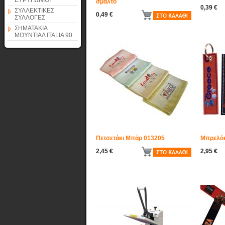
ΕΥΡΥΓΩΝΙΟΙ
σμάλτο
0,39 €
ΣΥΛΛΕΚΤΙΚΕΣ
0,49 €
ΣΥΛΛΟΓΕΣ
ΣΗΜΑΤΑΚΙΑ
ΜΟΥΝΤΙΑΛ ITALIA 90
Πετσετάκι Μπάρ 013205
Μπρελόκ
2,45 €
2,95 €