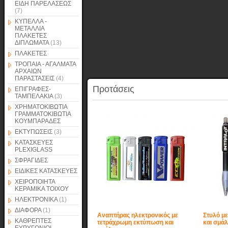
ΕΙΔΗ ΠΑΡΕΛΑΣΕΩΣ
(7)
ΚΥΠΕΛΛΑ -
ΜΕΤΑΛΛΙΑ
ΠΛΑΚΕΤΕΣ
ΔΙΠΛΩΜΑΤΑ
(13)
ΠΛΑΚΕΤΕΣ
ΤΡΟΠΑΙΑ - ΑΓΑΛΜΑΤΑ
ΑΡΧΑΙΩΝ
ΠΑΡΑΣΤΑΣΕΙΣ
(4)
Προτάσεις
ΕΠΙΓΡΑΦΕΣ-
ΤΑΜΠΕΛΑΚΙΑ
(3)
ΧΡΗΜΑΤΟΚΙΒΩΤΙΑ
ΓΡΑΜΜΑΤΟΚΙΒΩΤΙΑ
ΚΟΥΜΠΑΡΑΔΕΣ
ΕΚΤΥΠΩΣΕΙΣ
(3)
ΚΑΤΑΣΚΕΥΕΣ
PLEXIGLASS
ΣΦΡΑΓΙΔΕΣ
ΕΙΔΙΚΕΣ ΚΑΤΑΣΚΕΥΕΣ
ΧΕΙΡΟΠΟΙΗΤΑ
ΚΕΡΑΜΙΚΑ ΤΟΙΧΟΥ
ΗΛΕΚΤΡΟΝΙΚΑ
(1)
ΔΙΑΦΟΡΑ
(1)
Αναπτήρας ηλεκτρονικός με
Στυλό μ
ΚΑΘΡΕΠΤΕΣ
τετράχρωμη εκτύπωση και
και σμά