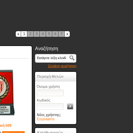
1
2
3
4
5
6
7
Αναζήτηση
Σύνθετη αναζήτηση
Περιοχή Μελών
Όνομα χρήστη
Κωδικός
Νέος χρήστης;
Εγγραφείτε
ική 505
Καλάθι αγορών