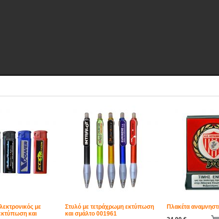
λεκτρονικός με
Στυλό με τετράχρωμη εκτύπωση
Πλακέτα αναμνηστ
εκτύπωση και
και σμάλτο 001961