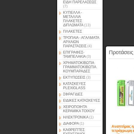
ΕΙΔΗ ΠΑΡΕΛΑΣΕΩΣ
(7)
ΚΥΠΕΛΛΑ -
ΜΕΤΑΛΛΙΑ
ΠΛΑΚΕΤΕΣ
ΔΙΠΛΩΜΑΤΑ
(13)
ΠΛΑΚΕΤΕΣ
ΤΡΟΠΑΙΑ - ΑΓΑΛΜΑΤΑ
ΑΡΧΑΙΩΝ
ΠΑΡΑΣΤΑΣΕΙΣ
(4)
Προτάσεις
ΕΠΙΓΡΑΦΕΣ-
ΤΑΜΠΕΛΑΚΙΑ
(3)
ΧΡΗΜΑΤΟΚΙΒΩΤΙΑ
ΓΡΑΜΜΑΤΟΚΙΒΩΤΙΑ
ΚΟΥΜΠΑΡΑΔΕΣ
ΕΚΤΥΠΩΣΕΙΣ
(3)
ΚΑΤΑΣΚΕΥΕΣ
PLEXIGLASS
ΣΦΡΑΓΙΔΕΣ
ΕΙΔΙΚΕΣ ΚΑΤΑΣΚΕΥΕΣ
ΧΕΙΡΟΠΟΙΗΤΑ
ΚΕΡΑΜΙΚΑ ΤΟΙΧΟΥ
ΗΛΕΚΤΡΟΝΙΚΑ
(1)
ΔΙΑΦΟΡΑ
(1)
Αναπτήρας η
ΚΑΘΡΕΠΤΕΣ
τετράχρωμη 