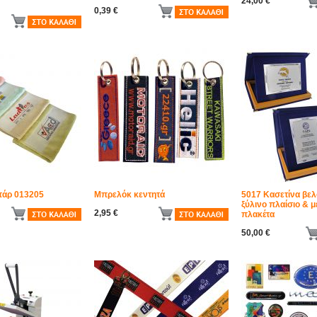
24,00 €
0,39 €
πάρ 013205
Μπρελόκ κεντητά
5017 Κασετίνα βελ
ξύλινο πλαίσιο & μ
2,95 €
πλακέτα
50,00 €