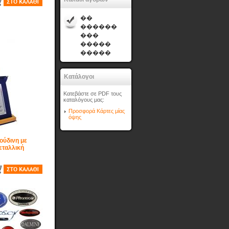
��
������
���
�����
�����
Κατάλογοι
Κατεβάστε σε PDF τους
καταλόγους μας:
Προσφορά Κάρτες μίας
όψης
ούδινη με
εταλλική